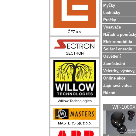
Myčky
Ledničky
Pračky
Vysavače
ČEZ a.s.
Nářadí a pomůck
Elektromobilita
Solární energie
SECTRON
Osvětlení
Zaměstnání
Veletrhy, výstavy,
Online akce
Zajímavá videa
Různé
Willow Technologies
WF-1000
MASTERS Sp. z o.o.