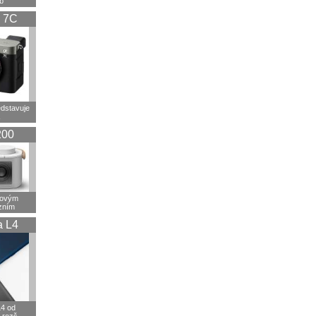
b
 7C
dstavuje
200
tovým
izním
a L4
4 od