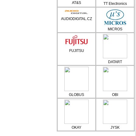
AT&S
TT Electronics
AUDIODIGITAL.CZ
MICROS
FUJITSU
DATART
GLOBUS
OBI
OKAY
JYSK