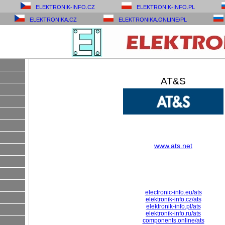
ELEKTRONIK-INFO.CZ
ELEKTRONIK-INFO.PL
ELEKTRONIKA.CZ
ELEKTRONIKA.ONLINE/PL
AT&S
www.ats.net
electronic-info.eu/ats
elektronik-info.cz/ats
elektronik-info.pl/ats
elektronik-info.ru/ats
components.online/ats