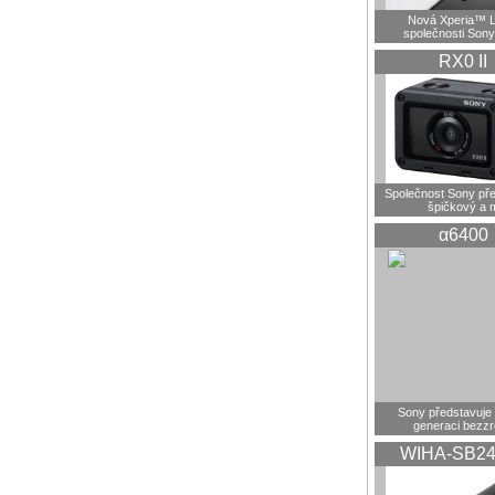
Nová Xperia™ L
společnosti Sony
RX0 II
Společnost Sony pře
špičkový a 
α6400
Sony představuje
generaci bezz
WIHA-SB24