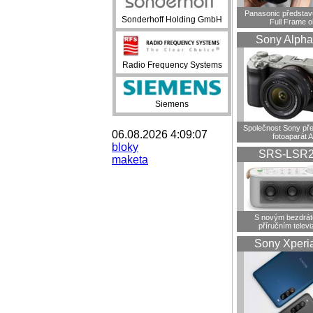
Panasonic představ
Sonderhoff Holding GmbH
Full Frame o
Sony Alpha
Radio Frequency Systems
Siemens
Společnost Sony pře
06.08.2026 4:09:07
fotoaparát A
bloky
SRS-LSR
maketa
S novým bezdrá
příručním telev
Sony Xperi