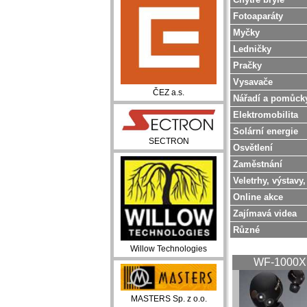
Fotoaparáty
Myčky
Ledničky
Pračky
Vysavače
ČEZ a.s.
Nářadí a pomůck
Elektromobilita
Solární energie
SECTRON
Osvětlení
Zaměstnání
Veletrhy, výstavy,
Online akce
Zajímavá videa
Různé
Willow Technologies
WF-1000
MASTERS Sp. z o.o.