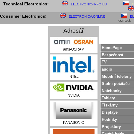
Technical Electronics:
ELECTRONIC-INFO.EU
E
Consumer Electronics:
ELECTRONICA.ONLINE
E
contact:
Adresář
HomePage
ams-OSRAM
Bezpečnost
TV
audio
Mobilní telefony
INTEL
Stolní počítače
Notebooky
NVIDIA
Tablety
Tiskárny
Displaye
Hodinky
PANASONIC
Projektory
Chytré brýle