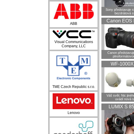
Sony představuje 
bezdrátová s
Canon EOS 
ABB
Visual Communications
Company, LLC
Canon představuje
plnoformátovo
WF-1000
TME Czech Republic s.r.o.
Váš svět. Nic jiné
uvádí nová 
LUMIX S 8
Lenovo