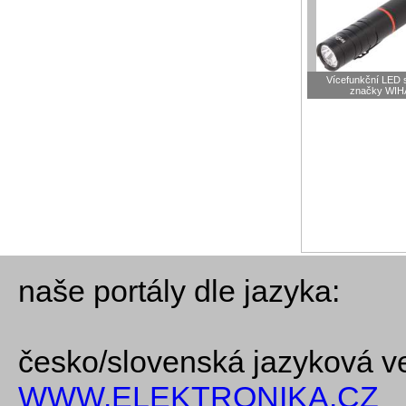
Vícefunkční LED s
značky WIH
naše portály dle jazyka:
česko/slovenská jazyková v
WWW.ELEKTRONIKA.CZ